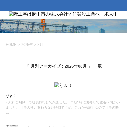
HOME
>
2025年
>
8月
「 月別アーカイブ：2025年08月 」 一覧
りょ！
2月末に3泊4日で社員旅行して来ました。 早朝5時に出発して空港へ向かい
ました。 仕事の朝と変わらない時間ですが、これから旅行なので仕事の時
…